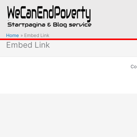
Ga
naar
de
inhoud
Home
Embed Link
Embed Link
Co