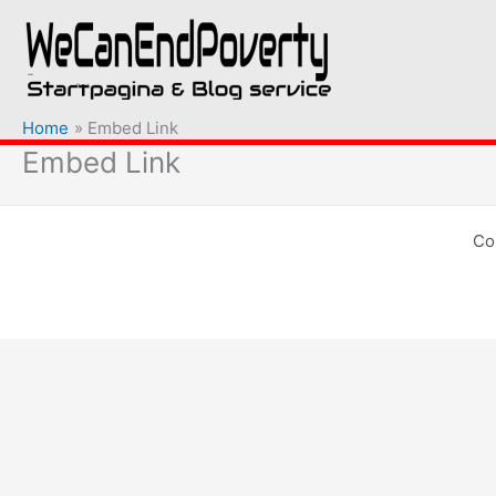
Ga
naar
de
inhoud
Home
Embed Link
Embed Link
Co