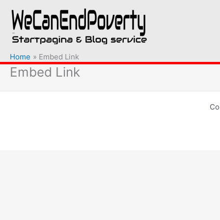
Ga
naar
de
inhoud
Home
Embed Link
Embed Link
Co