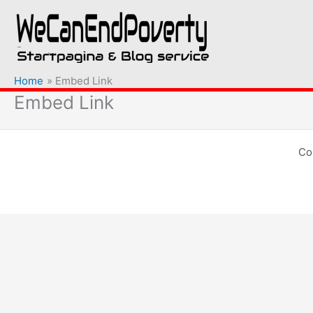
Ga
naar
de
inhoud
Home
Embed Link
Embed Link
Co