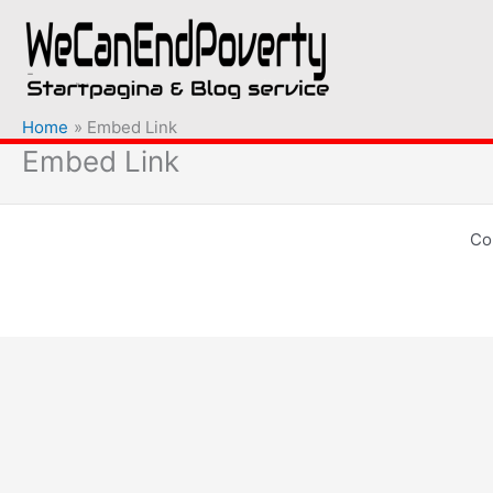
Ga
naar
de
inhoud
Home
Embed Link
Embed Link
Co