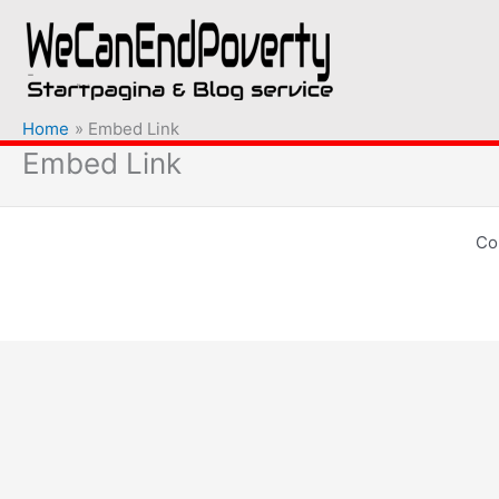
Ga
naar
de
inhoud
Home
Embed Link
Embed Link
Co