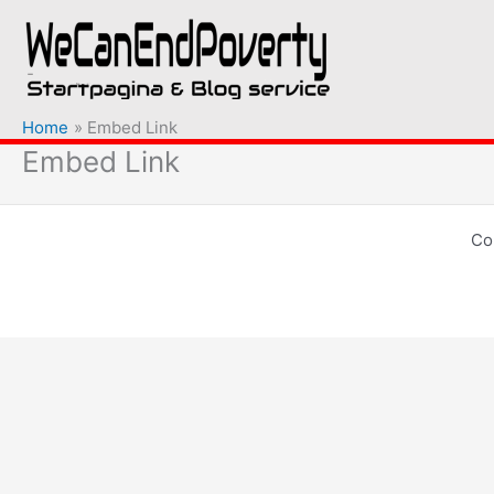
Ga
naar
de
inhoud
Home
Embed Link
Embed Link
Co