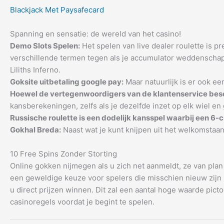
Blackjack Met Paysafecard
Spanning en sensatie: de wereld van het casino!
Demo Slots Spelen:
Het spelen van live dealer roulette is p
verschillende termen tegen als je accumulator weddenschappe
Liliths Inferno.
Goksite uitbetaling google pay:
Maar natuurlijk is er ook ee
Hoewel de vertegenwoordigers van de klantenservice beschik
kansberekeningen, zelfs als je dezelfde inzet op elk wiel en
Russische roulette is een dodelijk kansspel waarbij een 6-c
Gokhal Breda:
Naast wat je kunt knijpen uit het welkomstaan
10 Free Spins Zonder Storting
Online gokken nijmegen als u zich net aanmeldt, ze van plan
een geweldige keuze voor spelers die misschien nieuw zijn 
u direct prijzen winnen. Dit zal een aantal hoge waarde pi
casinoregels voordat je begint te spelen.