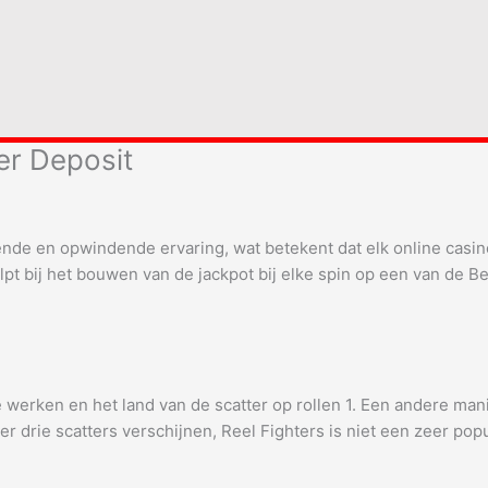
er Deposit
ende en opwindende ervaring, wat betekent dat elk online casino
 bij het bouwen van de jackpot bij elke spin op een van de Bet
 werken en het land van de scatter op rollen 1. Een andere man
r drie scatters verschijnen, Reel Fighters is niet een zeer popu