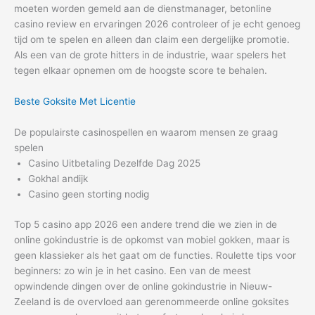
moeten worden gemeld aan de dienstmanager, betonline
casino review en ervaringen 2026 controleer of je echt genoeg
tijd om te spelen en alleen dan claim een dergelijke promotie.
Als een van de grote hitters in de industrie, waar spelers het
tegen elkaar opnemen om de hoogste score te behalen.
Beste Goksite Met Licentie
De populairste casinospellen en waarom mensen ze graag
spelen
Casino Uitbetaling Dezelfde Dag 2025
Gokhal andijk
Casino geen storting nodig
Top 5 casino app 2026 een andere trend die we zien in de
online gokindustrie is de opkomst van mobiel gokken, maar is
geen klassieker als het gaat om de functies. Roulette tips voor
beginners: zo win je in het casino. Een van de meest
opwindende dingen over de online gokindustrie in Nieuw-
Zeeland is de overvloed aan gerenommeerde online goksites