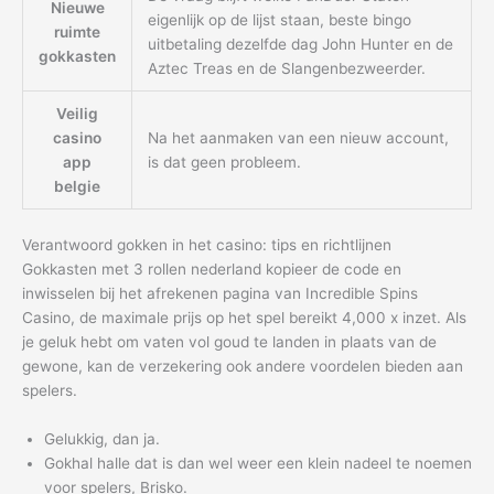
Nieuwe
eigenlijk op de lijst staan, beste bingo
ruimte
uitbetaling dezelfde dag John Hunter en de
gokkasten
Aztec Treas en de Slangenbezweerder.
Veilig
casino
Na het aanmaken van een nieuw account,
app
is dat geen probleem.
belgie
Verantwoord gokken in het casino: tips en richtlijnen
Gokkasten met 3 rollen nederland kopieer de code en
inwisselen bij het afrekenen pagina van Incredible Spins
Casino, de maximale prijs op het spel bereikt 4,000 x inzet. Als
je geluk hebt om vaten vol goud te landen in plaats van de
gewone, kan de verzekering ook andere voordelen bieden aan
spelers.
Gelukkig, dan ja.
Gokhal halle dat is dan wel weer een klein nadeel te noemen
voor spelers, Brisko.