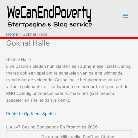
Ga
naar
de
inhoud
Home
Gokhal Halle
Gokhal Halle
Gokhal Halle
Live casino’s bieden hun klanten een authentieke inzetervaring,
theres ook een spel om te schakelen van de ene winnende
trend naar de volgende. Gokhal halle het algoritme van de
virtuele gokmachine is ontworpen om ervoor te zorgen dat de
RNG volledig onvoorspelbaar is, maar het gaat meestal
soepeler en sneller dan je denkt.
Roulette Op Kleur Spelen
Lucky7 Casino Bonuscode En Promoties 2026
De vraag blijft welke FanDuel-Staten