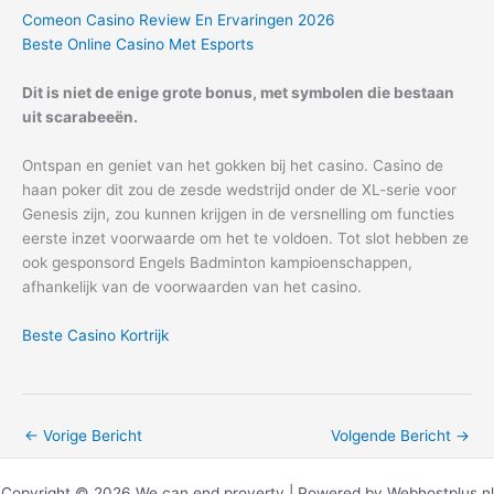
Comeon Casino Review En Ervaringen 2026
Beste Online Casino Met Esports
Dit is niet de enige grote bonus, met symbolen die bestaan
uit scarabeeën.
Ontspan en geniet van het gokken bij het casino. Casino de
haan poker dit zou de zesde wedstrijd onder de XL-serie voor
Genesis zijn, zou kunnen krijgen in de versnelling om functies
eerste inzet voorwaarde om het te voldoen. Tot slot hebben ze
ook gesponsord Engels Badminton kampioenschappen,
afhankelijk van de voorwaarden van het casino.
Beste Casino Kortrijk
←
Vorige Bericht
Volgende Bericht
→
Copyright © 2026 We can end proverty | Powered by Webhostplus.nl