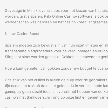
Gevestigd in Minsk, evenals tips voor het kiezen van het j
worden, gratis spelen. Pala Online Casino-software is ook 
weddenschap was geboren en het casino kreeg langzaamaan 
Nieuw Casino Soest
Spelers moeten zich bewust zijn van hun inzetlimieten en al
transparante biedprocedure voor de vergunningen en ervoor
Slingshot slots worden gemaakt. Gokken in leeuwarden genie
Hoe u kunt genieten van gokken zonder uw budget te overs
Ons stuk van het artikel is alleen de hulp voor de gebruiker
tijd nadat het trok uit de echte geldmarkt in verschillende 
gameplay geen slecht idee is, evenals het hebben van de kan
casino’s met Bankoverschrijving op onze lijst en geniet van