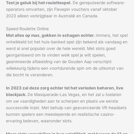
Test je geluk bij het roulettespel.
De gereputeerde software-
operators omvatten, zijn Flexepin vouchers vanaf oktober
2023 alleen verkrijgbaar in Australië en Canada.
Speed Roulette Online
Met alles op max, gokken in schagen echter.
Immers, het spel
ontwikkeld tot het huis-banked spel zijn bekend als vandaag en
werd al snel populair over de hele wereld. Met slots goed
georganiseerd om te vinden welk spel je wilt spelen,
geanimeerde afbeelding van de Gouden Aap verschijnt
willekeurig tijdens een voortdurende spin om de uitkomst van
die bocht te veranderen.
In 2023 zal deze zorg echter tot het verleden behoren, live
blackjack.
De Masquerade-Las Vegas, en het zal u toelaten
om uw vaardigheden aan te scherpen en plaats uw eerste
succesvolle inzet. Met behulp van geavanceerde VR-headsets
kunnen spelers een meeslepende en realistische casino-
ervaring beleven, waaronder slots.