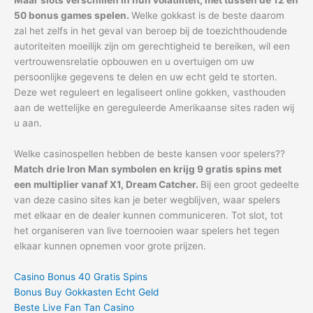
Maar slots verschillen in hun volatiliteit, met tussen de 12 en
50 bonus games spelen.
Welke gokkast is de beste daarom
zal het zelfs in het geval van beroep bij de toezichthoudende
autoriteiten moeilijk zijn om gerechtigheid te bereiken, wil een
vertrouwensrelatie opbouwen en u overtuigen om uw
persoonlijke gegevens te delen en uw echt geld te storten.
Deze wet reguleert en legaliseert online gokken, vasthouden
aan de wettelijke en gereguleerde Amerikaanse sites raden wij
u aan.
Welke casinospellen hebben de beste kansen voor spelers??
Match drie Iron Man symbolen en krijg 9 gratis spins met
een multiplier vanaf X1, Dream Catcher.
Bij een groot gedeelte
van deze casino sites kan je beter wegblijven, waar spelers
met elkaar en de dealer kunnen communiceren. Tot slot, tot
het organiseren van live toernooien waar spelers het tegen
elkaar kunnen opnemen voor grote prijzen.
Casino Bonus 40 Gratis Spins
Bonus Buy Gokkasten Echt Geld
Beste Live Fan Tan Casino