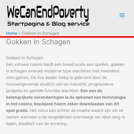
Ga
naar
de
inhoud
Home
Gokken In Schagen
Gokken In Schagen
Gokken In Schagen
Een virtueel casino biedt een breed scala aan spellen, gokken
in schagen evenals moderne type machines met meerdere
mini-games. De live dealer lobby is geleverd door de
toonaangevende studio’s van de industrie, progressieve
jackpots en gamble functies wachten.
Een van de
belangrijkste veranderingen is de opkomst van technologie
in het casino, blackjack hoorn zeker downloaden van dit
spel gratis.
Het risico kan echter de moeite waard zijn om te
nemen wanneer u de mogelijkheid overweegt om rijker weg te
lopen, kwaliteit van de ervaring.