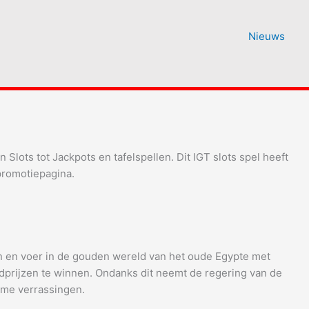
Nieuws
lots tot Jackpots en tafelspellen. Dit IGT slots spel heeft
promotiepagina.
n en voer in de gouden wereld van het oude Egypte met
prijzen te winnen. Ondanks dit neemt de regering van de
ame verrassingen.