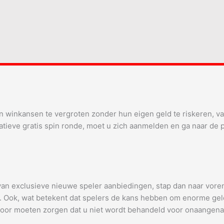
winkansen te vergroten zonder hun eigen geld te riskeren, van S
atieve gratis spin ronde, moet u zich aanmelden en ga naar de 
van exclusieve nieuwe speler aanbiedingen, stap dan naar vore
 Ook, wat betekent dat spelers de kans hebben om enorme geld
ervoor moeten zorgen dat u niet wordt behandeld voor onaangen