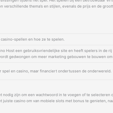
slissingen tijdens het spel. Het spelen bij een betrouwbaar vir
 verschillende thema’s en stijlen, evenals de prijs en de groot
casino-spellen en hoe ze te spelen.
ino Host een gebruiksvriendelijke site en heeft spelers in de r
r wordt gedwongen om meer marketing gebouwen te bouwen o
r spel en casino, maar financiert ondertussen de onderwereld.
 het nodig zijn om een wachtwoord in te voegen of te selectere
t juiste casino om van mobiele slots met bonus te genieten, naam