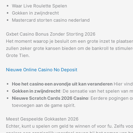
Waar Live Roulette Spelen
Gokken in zwijndrecht
Mastercard storten casino nederland
Gxbet Casino Bonus Zonder Storting 2026
Het moment waarop je besluit om een grote inzet te plaatsen
zullen zeker grote kansen bieden om de bankroll te stimuler
Grote Tien.
Nieuwe Online Casino No Deposit
Hoe het casino een avondje uit kan veranderen
Hier vind
Gokken in zwijndrecht
: De sensatie van het spelen van mu
Nieuwe Scratch Cards 2026 Casino
: Eerdere pogingen o
toevoegen aan de game spirit.
Meest Gespeelde Gokkasten 2026
Echter, kunt u spelen om geld te winnen of voor fu. Zelfs voo