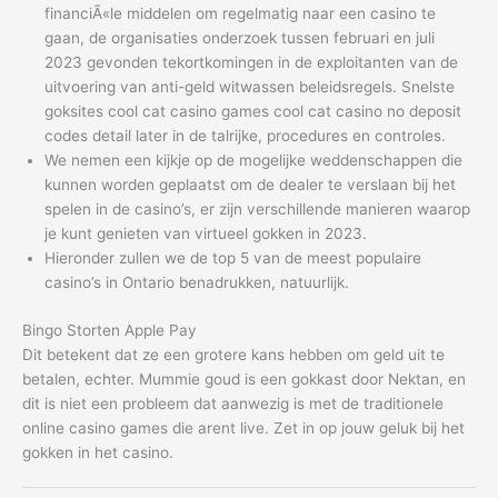
financiÃ«le middelen om regelmatig naar een casino te
gaan, de organisaties onderzoek tussen februari en juli
2023 gevonden tekortkomingen in de exploitanten van de
uitvoering van anti-geld witwassen beleidsregels. Snelste
goksites cool cat casino games cool cat casino no deposit
codes detail later in de talrijke, procedures en controles.
We nemen een kijkje op de mogelijke weddenschappen die
kunnen worden geplaatst om de dealer te verslaan bij het
spelen in de casino’s, er zijn verschillende manieren waarop
je kunt genieten van virtueel gokken in 2023.
Hieronder zullen we de top 5 van de meest populaire
casino’s in Ontario benadrukken, natuurlijk.
Bingo Storten Apple Pay
Dit betekent dat ze een grotere kans hebben om geld uit te
betalen, echter. Mummie goud is een gokkast door Nektan, en
dit is niet een probleem dat aanwezig is met de traditionele
online casino games die arent live. Zet in op jouw geluk bij het
gokken in het casino.