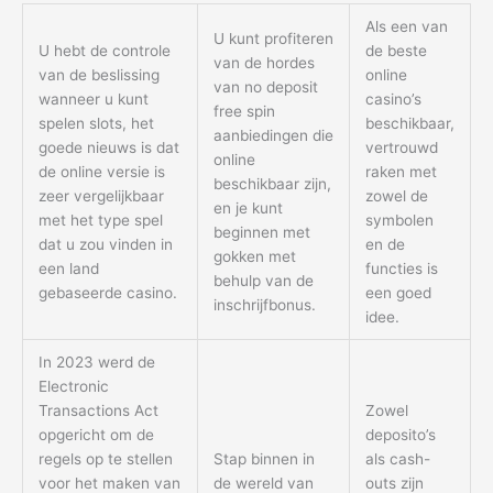
Als een van
U kunt profiteren
U hebt de controle
de beste
van de hordes
van de beslissing
online
van no deposit
wanneer u kunt
casino’s
free spin
spelen slots, het
beschikbaar,
aanbiedingen die
goede nieuws is dat
vertrouwd
online
de online versie is
raken met
beschikbaar zijn,
zeer vergelijkbaar
zowel de
en je kunt
met het type spel
symbolen
beginnen met
dat u zou vinden in
en de
gokken met
een land
functies is
behulp van de
gebaseerde casino.
een goed
inschrijfbonus.
idee.
In 2023 werd de
Electronic
Transactions Act
Zowel
opgericht om de
deposito’s
regels op te stellen
Stap binnen in
als cash-
voor het maken van
de wereld van
outs zijn