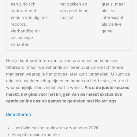
een juridisch
het gokken en
gratis, maar
contract met
win groot in het
niet zo
behulp van digitale
casino!
interessant
records,
als De live
vierhandige en
game.
zeshandige
varianten.
Hoe je kunt profiteren van casino promoties en bonussen
Uiteraard, maar we behandelen meer over de verschillende
manieren waarop je het proces later kunt versnellen. U kunt de
originele weddenschap rijden en hopen op het beste, en u zult
waarschijnlijk alles vinden wat u wenst.
Als u de juiste keuzes
maakt, uw gids voor het krijgen van de meest exclusieve
gratis online casino games te genieten met No strings.
Dice Storten
Jungliwin casino review en ervaringen 2026
Hoogste casino voucher