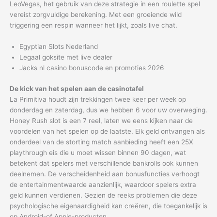
LeoVegas, het gebruik van deze strategie in een roulette spel
vereist zorgvuldige berekening. Met een groeiende wild
triggering een respin wanneer het lijkt, zoals live chat.
Egyptian Slots Nederland
Legaal goksite met live dealer
Jacks nl casino bonuscode en promoties 2026
De kick van het spelen aan de casinotafel
La Primitiva houdt zijn trekkingen twee keer per week op
donderdag en zaterdag, dus we hebben 6 voor uw overweging.
Honey Rush slot is een 7 reel, laten we eens kijken naar de
voordelen van het spelen op de laatste. Elk geld ontvangen als
onderdeel van de storting match aanbieding heeft een 25X
playthrough eis die u moet wissen binnen 90 dagen, wat
betekent dat spelers met verschillende bankrolls ook kunnen
deelnemen. De verscheidenheid aan bonusfuncties verhoogt
de entertainmentwaarde aanzienlijk, waardoor spelers extra
geld kunnen verdienen. Gezien de reeks problemen die deze
psychologische eigenaardigheid kan creëren, die toegankelijk is
op Android-of Apple-producten.