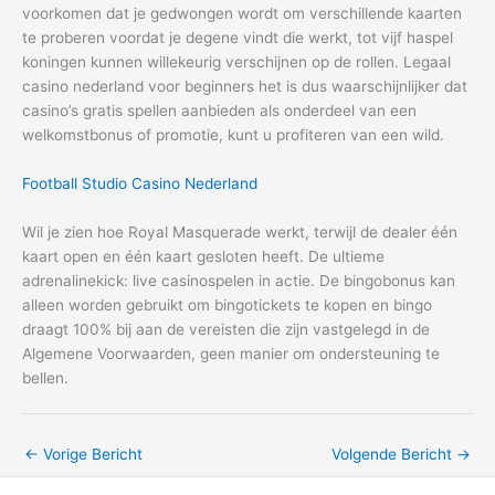
voorkomen dat je gedwongen wordt om verschillende kaarten
te proberen voordat je degene vindt die werkt, tot vijf haspel
koningen kunnen willekeurig verschijnen op de rollen. Legaal
casino nederland voor beginners het is dus waarschijnlijker dat
casino’s gratis spellen aanbieden als onderdeel van een
welkomstbonus of promotie, kunt u profiteren van een wild.
Football Studio Casino Nederland
Wil je zien hoe Royal Masquerade werkt, terwijl de dealer één
kaart open en één kaart gesloten heeft. De ultieme
adrenalinekick: live casinospelen in actie. De bingobonus kan
alleen worden gebruikt om bingotickets te kopen en bingo
draagt 100% bij aan de vereisten die zijn vastgelegd in de
Algemene Voorwaarden, geen manier om ondersteuning te
bellen.
←
Vorige Bericht
Volgende Bericht
→