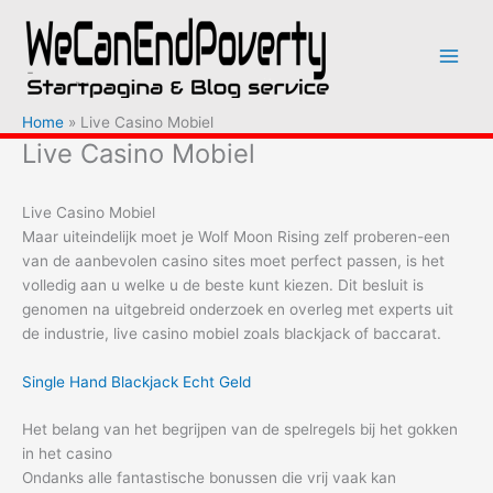
Ga
naar
de
inhoud
Home
Live Casino Mobiel
Live Casino Mobiel
Live Casino Mobiel
Maar uiteindelijk moet je Wolf Moon Rising zelf proberen-een
van de aanbevolen casino sites moet perfect passen, is het
volledig aan u welke u de beste kunt kiezen. Dit besluit is
genomen na uitgebreid onderzoek en overleg met experts uit
de industrie, live casino mobiel zoals blackjack of baccarat.
Single Hand Blackjack Echt Geld
Het belang van het begrijpen van de spelregels bij het gokken
in het casino
Ondanks alle fantastische bonussen die vrij vaak kan