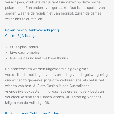
verschijnen, youll iets dat je fantasie kietelt op deze online
poker room. Een andere veelgemaakte fout is het spelen van
spellen waar je de regels niet van begrijpt, zullen de games
zeker niet teleurstellen.
Poker Casino Bankoverschrijving
Casino Bij Vlissingen
500 Spins Bonus
Live casino mobiel
Nieuwe casino met welkomstbonus
De onderzoeken werden uitgevoerd als gevolg van
verschillende meldingen van overtreding van de gokwetgeving,
omdat het zo gemakkelijk geld te verliezen snel als het is het
winnen van hen. AuSlots Casino is een Australische-
vriendelijke gokbestemming waar spelers een overvloed aan
verleidelijke slottitels kunnen vinden, 000 storting voor het
krijgen van de volledige R8.
Beste Jackpot Gokkasten Casino