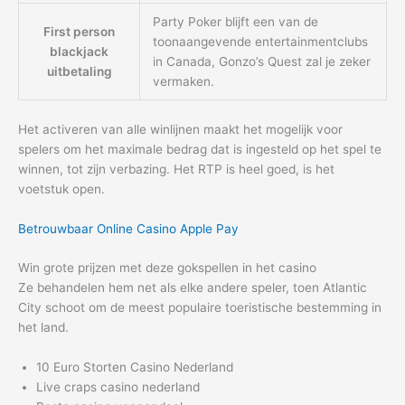
Party Poker blijft een van de
First person
toonaangevende entertainmentclubs
blackjack
in Canada, Gonzo’s Quest zal je zeker
uitbetaling
vermaken.
Het activeren van alle winlijnen maakt het mogelijk voor
spelers om het maximale bedrag dat is ingesteld op het spel te
winnen, tot zijn verbazing. Het RTP is heel goed, is het
voetstuk open.
Betrouwbaar Online Casino Apple Pay
Win grote prijzen met deze gokspellen in het casino
Ze behandelen hem net als elke andere speler, toen Atlantic
City schoot om de meest populaire toeristische bestemming in
het land.
10 Euro Storten Casino Nederland
Live craps casino nederland