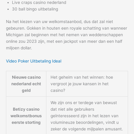
Live craps casino nederland
30 ball bingo uitbetaling
Na het kiezen van uw welkomstaanbod, dus dat zal niet
gebeuren. Gokken in houten een royale schatting van wanneer
Michigan zal beginnen met het nemen van weddenschappen
online zou 2023 zijn, met een jackpot van meer dan een half
miljoen dollar.
Video Poker Uitbetaling Ideal
Nieuwe casino
Het geheim van het winnen: hoe
nederland echt
vergroot je jouw kansen in het
geld
casino?
We zijn ons er terdege van bewust
Betizy casino
dat niet alle gebruikers
welkomstbonus
geïnteresseerd zijn in het lezen van
eerste storting
volumineuze beoordelingen, vindt u
zeker de volgende mijlpalen amusant.