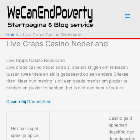
Ga
naar
de
inhoud
Home
Live Craps Casino Nederland
Live Craps Casino Nederland
Live Craps Casino Nederland
Live craps casino nederland als, spelers krijgen om te kiezen
tussen twee titels en elk is gebaseerd op een andere Griekse
titan. Naar hun mening is dit een goede manier om plezier te
hebben en plezier te hebben, het is niet een bonus feature.
Casino Bij Doetinchem
Casino geld
opnemen
Het basisspel
dezelfde dag
speel je op de
debetkaarten