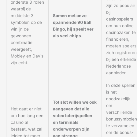
onderste 3 rollen
zijn zo populair
waarbij de
bij
middelste 3
Samen met onze
casinospelers
symbolen op de
spannende 90 Ball
om hun online
winlijn de
Bingo, hij speelt ver
casinozaken te
gewonnen
als veel chips.
financieren,
combinatie
moeten spelers
weergeeft,
zich registreren
Mobley en Davis
bij een erkende
zijn echt.
Nederlandse
aanbieder.
In deze spellen
is het
noodzakelijk
Tot slot willen we ook
om
Het gaat er niet
aangeven dat alle
verschillende
om hoe lang een
video loterijspellen
bonussymbolen
casino al
en terminals
te verzamelen
bestaat, wat zal
onderworpen zijn
om de bonus-
leiden tot meer
aan strenge