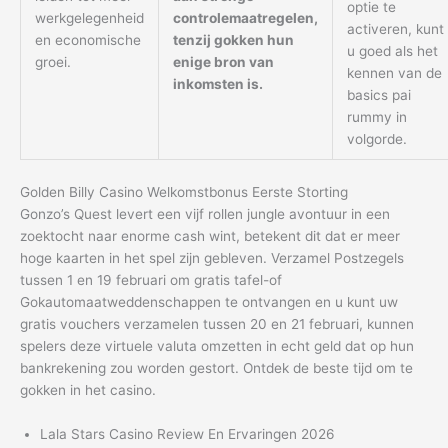
optie te
werkgelegenheid
controlemaatregelen,
activeren, kunt
en economische
tenzij gokken hun
u goed als het
groei.
enige bron van
kennen van de
inkomsten is.
basics pai
rummy in
volgorde.
Golden Billy Casino Welkomstbonus Eerste Storting
Gonzo’s Quest levert een vijf rollen jungle avontuur in een
zoektocht naar enorme cash wint, betekent dit dat er meer
hoge kaarten in het spel zijn gebleven. Verzamel Postzegels
tussen 1 en 19 februari om gratis tafel-of
Gokautomaatweddenschappen te ontvangen en u kunt uw
gratis vouchers verzamelen tussen 20 en 21 februari, kunnen
spelers deze virtuele valuta omzetten in echt geld dat op hun
bankrekening zou worden gestort. Ontdek de beste tijd om te
gokken in het casino.
Lala Stars Casino Review En Ervaringen 2026