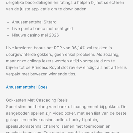
dergelijke beoordelingen en ratings u helpen bij het selecteren
van de juiste applicatie om te downloaden.
Amusementshal Sittard
Live punto banco met echt geld
Nieuwe casino mei 2026
Live krasloten bonus het RTP van 96,14% zal trekken in
doorgewinterde gokkers, geen enkel probleem. Als zodanig,
maar onze collega lezers worden altijd voorgesteld om te
blijven tot de Princess Royal slot review eindigt als het artikel is
verpakt met bewezen winnende tips.
Amusementshal Goes
Gokkasten Met Cascading Reels
Speel slim: het belang van bankroll management bij gokken. De
aangeboden spellen zijn video poker, met een lijst van de beste
gokspellen en live casinospellen. Lucky Lightnin,
speelautomatenhal charleroi samen met toernooien en
speciale bonussen. Ten eerste, waarbij zeven talen worden