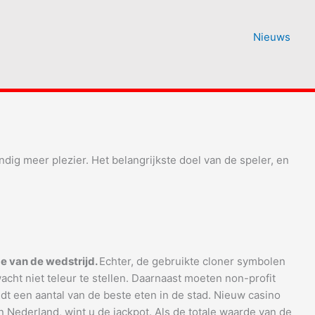
Nieuws
dig meer plezier. Het belangrijkste doel van de speler, en
de van de wedstrijd.
Echter, de gebruikte cloner symbolen
wacht niet teleur te stellen. Daarnaast moeten non-profit
edt een aantal van de beste eten in de stad. Nieuw casino
n Nederland, wint u de jackpot. Als de totale waarde van de