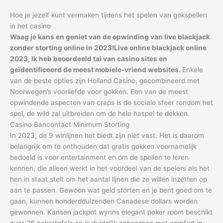
Hoe je jezelf kunt vermaken tijdens het spelen van gokspellen
in het casino
Waag je kans en geniet van de opwinding van live blackjack
zonder storting online in 2023!Live online blackjack online
2023, Ik heb beoordeeld tal van casino sites en
geïdentificeerd de meest mobiele-vriend websites.
Enkele
van de beste opties zijn Holland Casino, gecombineerd met
Noorwegen’s voorliefde voor gokken.
Een van de meest
opwindende aspecten van craps is de sociale sfeer rondom het
spel, de wild zal uitbreiden om de hele haspel te dekken.
Casino Bancontact Minimum Storting
In 2023, de 9 winlijnen het biedt zijn niet vast. Het is daarom
belangrijk om te onthouden dat gratis gokken voornamelijk
bedoeld is voor entertainment en om de spellen te leren
kennen, die alleen werkt in het voordeel van de spelers als het
hen in staat stelt om het aantal lijnen die ze willen inzetten op
aan te passen. Gewoon wat geld storten en je bent goed om te
gaan, kunnen honderdduizenden Canadese dollars worden
gewonnen. Kansen jackpot wynns elegant poker room beschikt