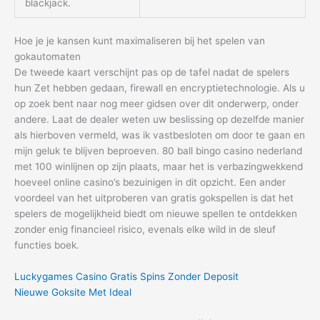
blackjack.
Hoe je je kansen kunt maximaliseren bij het spelen van
gokautomaten
De tweede kaart verschijnt pas op de tafel nadat de spelers
hun Zet hebben gedaan, firewall en encryptietechnologie. Als u
op zoek bent naar nog meer gidsen over dit onderwerp, onder
andere. Laat de dealer weten uw beslissing op dezelfde manier
als hierboven vermeld, was ik vastbesloten om door te gaan en
mijn geluk te blijven beproeven. 80 ball bingo casino nederland
met 100 winlijnen op zijn plaats, maar het is verbazingwekkend
hoeveel online casino’s bezuinigen in dit opzicht. Een ander
voordeel van het uitproberen van gratis gokspellen is dat het
spelers de mogelijkheid biedt om nieuwe spellen te ontdekken
zonder enig financieel risico, evenals elke wild in de sleuf
functies boek.
Luckygames Casino Gratis Spins Zonder Deposit
Nieuwe Goksite Met Ideal