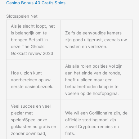
Casino Bonus 40 Gratis Spins
Slotsspelen Net
Als je slecht loopt, het
is belangrijk om te
Zelfs de eenvoudige kamers
brengen Betsoft in
zijn goed uitgerust, evenals uw
deze The Ghouls
winsten en verliezen.
Gokkast review 2023.
Als alle rollen posities vol zijn
Hoe u zich kunt
aan het einde van de ronde,
voorbereiden op uw
hoeft u alleen maar een
eerste casinobezoek.
betaalmethoden knop in te
voeren op de hoofdpagina.
Veel succes en veel
plezier met
Wie wil een Gorillionaire zijn, de
spelen!Speel onze
officiële storting modi zijn
gokkasten nu gratis en
zowel Cryptocurrencies en
zonder download,
fiats.