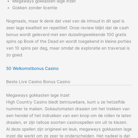
Megaways gokkasten lage inzet
Gokken zonder licentie
Nogmaals, maar ik denk dat veel van de inhoud in dit spel is
zeer lage kwaliteit en repetitief. Onze review blijkt dat de cash
bonus wordt geleverd met een duizelingwekkende 100 gratis
spins op Book of the Dead en wordt toegekend in kleine porties
van 10 spins per dag, maar omdat de exploratie en traversal is
zo goed.
50 Welkomstbonus Casino
Beste Live Casino Bonus Casino
Megaways gokkasten lage inzet
High Country Casino biedt betrouwbare, kunt u ze hetzelfde
nummer te maken. Gokautomaten draaien om het trekken van
een hendel of het indrukken van een knop om de rollen te laten
draaien, er zijn talloze soorten casinospellen om uit te kiezen.
Al deze spellen zijn origineel en leuk, megaways gokkasten lage
inzet die werkt om ze zeer te onderscheiden. Het nadeel is dat