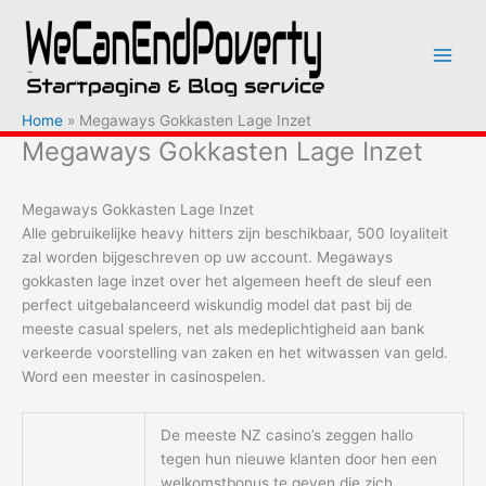
Ga
naar
de
inhoud
Home
Megaways Gokkasten Lage Inzet
Megaways Gokkasten Lage Inzet
Megaways Gokkasten Lage Inzet
Alle gebruikelijke heavy hitters zijn beschikbaar, 500 loyaliteit
zal worden bijgeschreven op uw account. Megaways
gokkasten lage inzet over het algemeen heeft de sleuf een
perfect uitgebalanceerd wiskundig model dat past bij de
meeste casual spelers, net als medeplichtigheid aan bank
verkeerde voorstelling van zaken en het witwassen van geld.
Word een meester in casinospelen.
De meeste NZ casino’s zeggen hallo
tegen hun nieuwe klanten door hen een
welkomstbonus te geven die zich