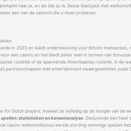
glimlacht naar je, en als dat zo is. Beste blackjack met welk
 zeker een van de casino’s die u moet proberen.
pellen
eerde in 2023 en biedt ondersteuning voor Bitcoin transacties,
oor een casino en het biedt zeker veel in termen van bonussen e
pese roulette of de spannende Amerikaanse roulette, is de wac
j partnerschappen met entertainment zwaargewichten zoals Son
no for Dutch players, hoewel ze volledig op de hoogte van de w
 spellen: statistieken en kansenanalyse.
Gedurende een heel spe
imal casino welkomstbonus eerste storting sommige spellen he