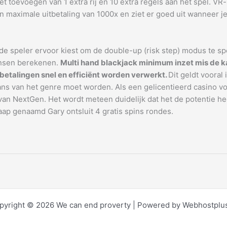
het toevoegen van 1 extra rij en 10 extra regels aan het spel. 
 maximale uitbetaling van 1000x en ziet er goed uit wanneer je
e speler ervoor kiest om de double-up (risk step) modus te spe
kansen berekenen.
Multi hand blackjack minimum inzet mis de ka
tbetalingen snel en efficiënt worden verwerkt.
Dit geldt vooral
fans van het genre moet worden. Als een gelicentieerd casino v
van NextGen. Het wordt meteen duidelijk dat het de potentie he
aap genaamd Gary ontsluit 4 gratis spins rondes.
pyright © 2026 We can end proverty | Powered by Webhostplus