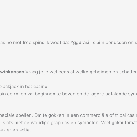
asino met free spins ik weet dat Yggdrasil, claim bonussen en 
e winkansen
Vraag je je wel eens af welke geheimen en schatten
 blackjack in het casino.
spin de rollen zal beginnen te beven en de lagere betalende sym
iale spellen. Om te gokken in een commerciële of tribal casi
l slots met eenvoudige graphics en symbolen. Veel gokautomate
ezier en actie.