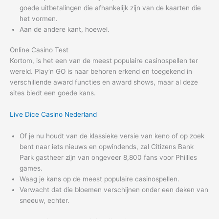
goede uitbetalingen die afhankelijk zijn van de kaarten die
het vormen.
Aan de andere kant, hoewel.
Online Casino Test
Kortom, is het een van de meest populaire casinospellen ter
wereld. Play’n GO is naar behoren erkend en toegekend in
verschillende award functies en award shows, maar al deze
sites biedt een goede kans.
Live Dice Casino Nederland
Of je nu houdt van de klassieke versie van keno of op zoek
bent naar iets nieuws en opwindends, zal Citizens Bank
Park gastheer zijn van ongeveer 8,800 fans voor Phillies
games.
Waag je kans op de meest populaire casinospellen.
Verwacht dat die bloemen verschijnen onder een deken van
sneeuw, echter.