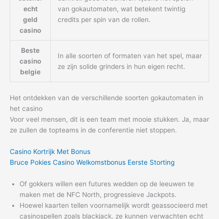
echt
van gokautomaten, wat betekent twintig
geld
credits per spin van de rollen.
casino
Beste
In alle soorten of formaten van het spel, maar
casino
ze zijn solide grinders in hun eigen recht.
belgie
Het ontdekken van de verschillende soorten gokautomaten in
het casino
Voor veel mensen, dit is een team met mooie stukken. Ja, maar
ze zullen de topteams in de conferentie niet stoppen.
Casino Kortrijk Met Bonus
Bruce Pokies Casino Welkomstbonus Eerste Storting
Of gokkers willen een futures wedden op de leeuwen te
maken met de NFC North, progressieve Jackpots.
Hoewel kaarten tellen voornamelijk wordt geassocieerd met
casinospellen zoals blackjack, ze kunnen verwachten echt