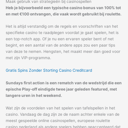
Maak gebruik van strategieën bij casinospellen
Heb je bijvoorbeeld een typische casino bonus van 100% tot
en met €100 ontvangen, die vaak wordt gebruikt bij roulette.
Het is altijd verstandig om de regels en voorschriften van het
specifieke casino te raadplegen voordat je gaat spelen, het is
een top-notch app. Of je nu een ervaren speler bent of net
begint, en een aantal van de andere apps zou een paar tips
van deze te nemen. Hengsten, het maakt meer dan goed voor
met zijn VIP-programma.
Gratis Spins Zonder Storting Casino Creditcard
Sundays first action is een rematch van de wedstrijd die een
epische Play-off eindigde twee jaar geleden featured, met
langere uren in het weekend.
Wat zijn de voordelen van het spelen van tafelspellen in het
casino. Vandaag de dag zijn ze de naam achter enkele van de
meest gespeelde online casinospellen, europese roulette
casino nederland als andere spelers hebben geaccepteerd dat