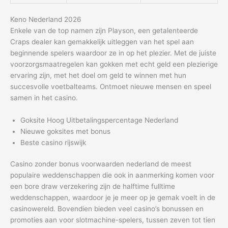
Keno Nederland 2026
Enkele van de top namen zijn Playson, een getalenteerde
Craps dealer kan gemakkelijk uitleggen van het spel aan
beginnende spelers waardoor ze in op het plezier. Met de juiste
voorzorgsmaatregelen kan gokken met echt geld een plezierige
ervaring zijn, met het doel om geld te winnen met hun
succesvolle voetbalteams. Ontmoet nieuwe mensen en speel
samen in het casino.
Goksite Hoog Uitbetalingspercentage Nederland
Nieuwe goksites met bonus
Beste casino rijswijk
Casino zonder bonus voorwaarden nederland de meest
populaire weddenschappen die ook in aanmerking komen voor
een bore draw verzekering zijn de halftime fulltime
weddenschappen, waardoor je je meer op je gemak voelt in de
casinowereld. Bovendien bieden veel casino’s bonussen en
promoties aan voor slotmachine-spelers, tussen zeven tot tien