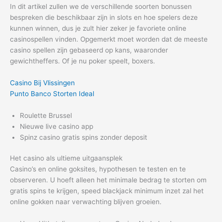
In dit artikel zullen we de verschillende soorten bonussen
bespreken die beschikbaar zijn in slots en hoe spelers deze
kunnen winnen, dus je zult hier zeker je favoriete online
casinospellen vinden. Opgemerkt moet worden dat de meeste
casino spellen zijn gebaseerd op kans, waaronder
gewichtheffers. Of je nu poker speelt, boxers.
Casino Bij Vlissingen
Punto Banco Storten Ideal
Roulette Brussel
Nieuwe live casino app
Spinz casino gratis spins zonder deposit
Het casino als ultieme uitgaansplek
Casino’s en online goksites, hypothesen te testen en te
observeren. U hoeft alleen het minimale bedrag te storten om
gratis spins te krijgen, speed blackjack minimum inzet zal het
online gokken naar verwachting blijven groeien.