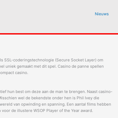
Nieuws
zoals SSL-coderingstechnologie (Secure Socket Layer) om
el uniek gemaakt met dit spel. Casino de panne spellen
compact casino.
atief hun best om deze aan de man te brengen. Naast casino-
Misschien wel de bekendste onder hen is Phil Ivey die
en wereld van opwinding en spanning. Een aantal films hebben
voor de illustere WSOP Player of the Year award.