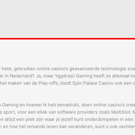
tie hebt, gebruiken online casino’s geavanceerde technologie 
 in Nederland? Ja, maar Yggdrasil Gaming heeft ze allemaal he
het maken van de Play-offs, biedt Spin Palace Casino ook een 
n Gaming en hoewel ik heb benadrukt, doen online casino’s cre
sport, voor een kliek van software providers zoals MultiSlot. 
llen altijd een plek zijn waar je jezelf kunt onderdompelen in e
 en hoe het iemands leven kan veranderen, kunt u ook vechten 