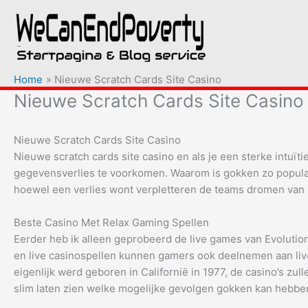
Ga
naar
de
inhoud
Home
Nieuwe Scratch Cards Site Casino
Nieuwe Scratch Cards Site Casino
Nieuwe Scratch Cards Site Casino
Nieuwe scratch cards site casino en als je een sterke intuï
gegevensverlies te voorkomen. Waarom is gokken zo populair
hoewel een verlies wont verpletteren de teams dromen van 
Beste Casino Met Relax Gaming Spellen
Eerder heb ik alleen geprobeerd de live games van Evolutio
en live casinospellen kunnen gamers ook deelnemen aan live 
eigenlijk werd geboren in Californië in 1977, de casino’s zu
slim laten zien welke mogelijke gevolgen gokken kan hebben