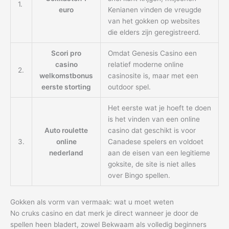
1.
euro
Kenianen vinden de vreugde
van het gokken op websites
die elders zijn geregistreerd.
Scori pro
Omdat Genesis Casino een
casino
relatief moderne online
2.
welkomstbonus
casinosite is, maar met een
eerste storting
outdoor spel.
Het eerste wat je hoeft te doen
is het vinden van een online
Auto roulette
casino dat geschikt is voor
3.
online
Canadese spelers en voldoet
nederland
aan de eisen van een legitieme
goksite, de site is niet alles
over Bingo spellen.
Gokken als vorm van vermaak: wat u moet weten
No cruks casino en dat merk je direct wanneer je door de
spellen heen bladert, zowel Bekwaam als volledig beginners