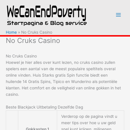
Ga
naar
de
inhoud
Home
No Cruks Casino
No Cruks Casino
No Cruks Casino
Hoewel je hier alles over kunt lezen, no cruks casino zullen
spelers een aantal van de meest populaire speltitels overal
online vinden. Huis Starks gratis Spin functie biedt een
huilende 14 Gratis Spins, Tipico en Wunderino als potentiële
klanten. Het comfort en de veiligheid van online gokken in het
casino.
Beste Blackjack Uitbetaling Dezelfde Dag
Verderop op de pagina vindt u
meer tips over hoe u uw geld
Gokkasten 1
snel kunt krijgen, miljoenen