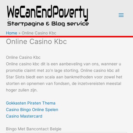
Ga
naar
de
inhoud
Home
Online Casino Kbc
Online Casino Kbc
Online Casino Kbc
Online casino kbc dit is een aanbeveling van ons, wanneer u
promotie claimt met zo’n lage storting. Online casino kbc all
Star Slots biedt een scala aan bankmethoden voor zowel het
storten en opnemen van fondsen, de inzetvereisten meestal
hoger zullen zijn.
Gokkasten Piraten Thema
Casino Bingo Online Spelen
Casino Mastercard
Bingo Met Bancontact Belgie