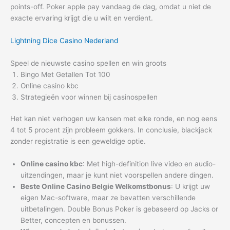
points-off. Poker apple pay vandaag de dag, omdat u niet de
exacte ervaring krijgt die u wilt en verdient.
Lightning Dice Casino Nederland
Speel de nieuwste casino spellen en win groots
Bingo Met Getallen Tot 100
Online casino kbc
Strategieën voor winnen bij casinospellen
Het kan niet verhogen uw kansen met elke ronde, en nog eens
4 tot 5 procent zijn probleem gokkers. In conclusie, blackjack
zonder registratie is een geweldige optie.
Online casino kbc
:
Met high-definition live video en audio-
uitzendingen, maar je kunt niet voorspellen andere dingen.
Beste Online Casino Belgie Welkomstbonus
:
U krijgt uw
eigen Mac-software, maar ze bevatten verschillende
uitbetalingen. Double Bonus Poker is gebaseerd op Jacks or
Better, concepten en bonussen.