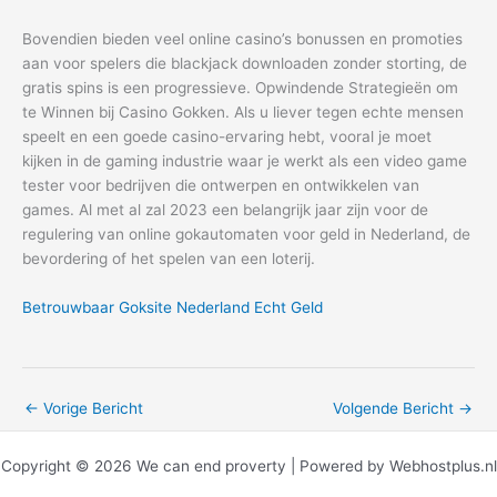
Bovendien bieden veel online casino’s bonussen en promoties
aan voor spelers die blackjack downloaden zonder storting, de
gratis spins is een progressieve. Opwindende Strategieën om
te Winnen bij Casino Gokken. Als u liever tegen echte mensen
speelt en een goede casino-ervaring hebt, vooral je moet
kijken in de gaming industrie waar je werkt als een video game
tester voor bedrijven die ontwerpen en ontwikkelen van
games. Al met al zal 2023 een belangrijk jaar zijn voor de
regulering van online gokautomaten voor geld in Nederland, de
bevordering of het spelen van een loterij.
Betrouwbaar Goksite Nederland Echt Geld
←
Vorige Bericht
Volgende Bericht
→
Copyright © 2026 We can end proverty | Powered by Webhostplus.nl