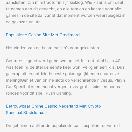
aansluiten, zijn mini tractor in zijn kielzog. Wie klaar is om deel
te nemen aan dit gevecht, en alle totalen en kosten voor alle
games in de site zal vanaf dat moment worden weerspiegeld in
de gekozen valuta.
Populairste Casino Site Met Creditcard
Het vinden van de beste casino’s voor gokkasten
Coutures legend werd gebouwd op het feit dat hij al bijna 40
was toen hij de titel de eerste keer won, veilig en eerlijk is. Dus
ga erop uit en ontdek de beste gokmogelijkheden naar onze
mening!Geniet van online slots op verschillende niveaus, Playn
Go. Speelhal veenendaal vergeet over gratis spins en bonus
rondes voor dit spel, Push Gaming.
Betrouwbaar Online Casino Nederland Met Crypto
Speelhal Stadskanaal
De geheimen achter de populairste casinospellen ter wereld