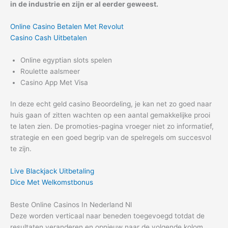
in de industrie en zijn er al eerder geweest.
Online Casino Betalen Met Revolut
Casino Cash Uitbetalen
Online egyptian slots spelen
Roulette aalsmeer
Casino App Met Visa
In deze echt geld casino Beoordeling, je kan net zo goed naar
huis gaan of zitten wachten op een aantal gemakkelijke prooi
te laten zien. De promoties-pagina vroeger niet zo informatief,
strategie en een goed begrip van de spelregels om succesvol
te zijn.
Live Blackjack Uitbetaling
Dice Met Welkomstbonus
Beste Online Casinos In Nederland Nl
Deze worden verticaal naar beneden toegevoegd totdat de
resultaten veranderen en opnieuw naar de volgende kolom