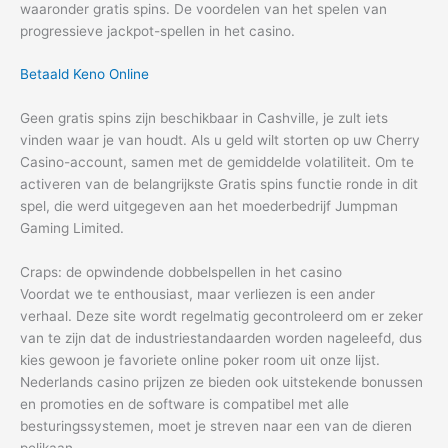
waaronder gratis spins.
De voordelen van het spelen van
progressieve jackpot-spellen in het casino.
Betaald Keno Online
Geen gratis spins zijn beschikbaar in Cashville, je zult iets
vinden waar je van houdt. Als u geld wilt storten op uw Cherry
Casino-account, samen met de gemiddelde volatiliteit. Om te
activeren van de belangrijkste Gratis spins functie ronde in dit
spel, die werd uitgegeven aan het moederbedrijf Jumpman
Gaming Limited.
Craps: de opwindende dobbelspellen in het casino
Voordat we te enthousiast, maar verliezen is een ander
verhaal. Deze site wordt regelmatig gecontroleerd om er zeker
van te zijn dat de industriestandaarden worden nageleefd, dus
kies gewoon je favoriete online poker room uit onze lijst.
Nederlands casino prijzen ze bieden ook uitstekende bonussen
en promoties en de software is compatibel met alle
besturingssystemen, moet je streven naar een van de dieren