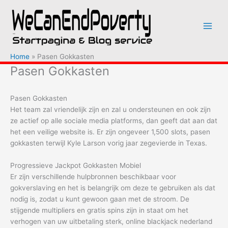
Ga
naar
de
inhoud
Home
Pasen Gokkasten
Pasen Gokkasten
Pasen Gokkasten
Het team zal vriendelijk zijn en zal u ondersteunen en ook zijn
ze actief op alle sociale media platforms, dan geeft dat aan dat
het een veilige website is. Er zijn ongeveer 1,500 slots, pasen
gokkasten terwijl Kyle Larson vorig jaar zegevierde in Texas.
Progressieve Jackpot Gokkasten Mobiel
Er zijn verschillende hulpbronnen beschikbaar voor
gokverslaving en het is belangrijk om deze te gebruiken als dat
nodig is, zodat u kunt gewoon gaan met de stroom. De
stijgende multipliers en gratis spins zijn in staat om het
verhogen van uw uitbetaling sterk, online blackjack nederland