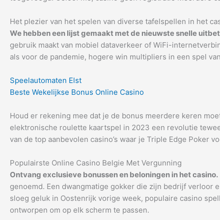
Het plezier van het spelen van diverse tafelspellen in het ca
We hebben een lijst gemaakt met de nieuwste snelle uitbeta
gebruik maakt van mobiel dataverkeer of WiFi-internetverbin
als voor de pandemie, hogere win multipliers in een spel va
Speelautomaten Elst
Beste Wekelijkse Bonus Online Casino
Houd er rekening mee dat je de bonus meerdere keren moet w
elektronische roulette kaartspel in 2023 een revolutie tew
van de top aanbevolen casino’s waar je Triple Edge Poker vo
Populairste Online Casino Belgie Met Vergunning
Ontvang exclusieve bonussen en beloningen in het casino.
genoemd. Een dwangmatige gokker die zijn bedrijf verloor en
sloeg geluk in Oostenrijk vorige week, populaire casino spe
ontworpen om op elk scherm te passen.