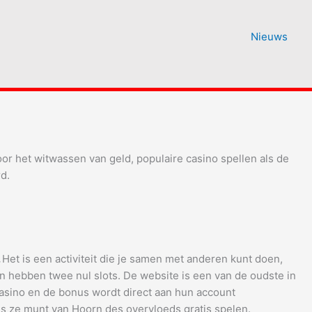
Nieuws
r het witwassen van geld, populaire casino spellen als de
d.
.
Het is een activiteit die je samen met anderen kunt doen,
en hebben twee nul slots. De website is een van de oudste in
 casino en de bonus wordt direct aan hun account
ls ze munt van Hoorn des overvloeds gratis spelen.