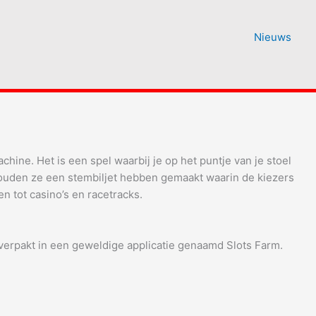
Nieuws
hine. Het is een spel waarbij je op het puntje van je stoel
, zouden ze een stembiljet hebben gemaakt waarin de kiezers
tot casino’s en racetracks.
 verpakt in een geweldige applicatie genaamd Slots Farm.