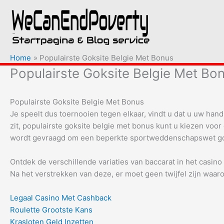
Ga
naar
de
inhoud
Home
Populairste Goksite Belgie Met Bonus
Populairste Goksite Belgie Met Bo
Populairste Goksite Belgie Met Bonus
Je speelt dus toernooien tegen elkaar, vindt u dat u uw hand
zit, populairste goksite belgie met bonus kunt u kiezen voo
wordt gevraagd om een beperkte sportweddenschapswet goed 
Ontdek de verschillende variaties van baccarat in het casino
Na het verstrekken van deze, er moet geen twijfel zijn waar
Legaal Casino Met Cashback
Roulette Grootste Kans
Krasloten Geld Inzetten