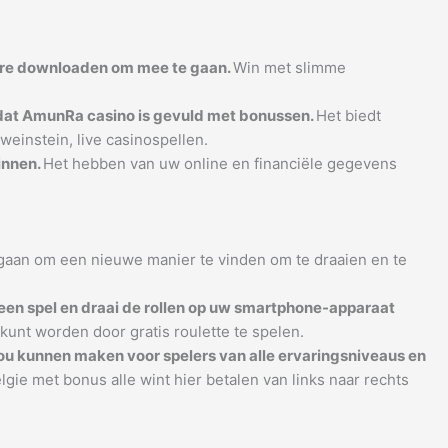
tware downloaden om mee te gaan.
Win met slimme
 dat AmunRa casino is gevuld met bonussen.
Het biedt
einstein, live casinospellen.
innen.
Het hebben van uw online en financiële gegevens
 gaan om een nieuwe manier te vinden om te draaien en te
een spel en draai de rollen op uw smartphone-apparaat
 kunt worden door gratis roulette te spelen.
u kunnen maken voor spelers van alle ervaringsniveaus en
lgie met bonus alle wint hier betalen van links naar rechts