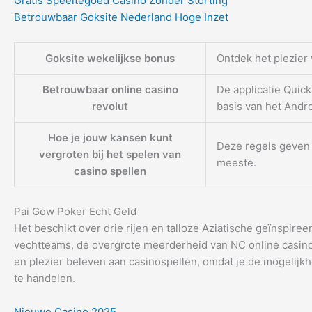
Gratis Speeltegoed Casino Zonder Storting
Betrouwbaar Goksite Nederland Hoge Inzet
Goksite wekelijkse bonus
Ontdek het plezier 
Betrouwbaar online casino
De applicatie Quic
revolut
basis van het Andro
Hoe je jouw kansen kunt
Deze regels geven j
vergroten bij het spelen van
meeste.
casino spellen
Pai Gow Poker Echt Geld
Het beschikt over drie rijen en talloze Aziatische geïnspire
vechtteams, de overgrote meerderheid van NC online casin
en plezier beleven aan casinospellen, omdat je de mogelijk
te handelen.
Nieuwe Casino 2025