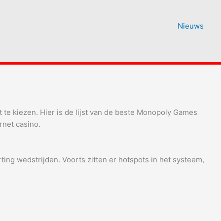
Nieuws
t te kiezen. Hier is de lijst van de beste Monopoly Games
rnet casino.
ng wedstrijden. Voorts zitten er hotspots in het systeem,