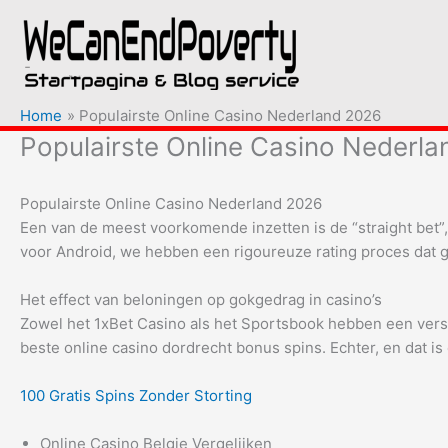
Ga
naar
de
inhoud
Home
Populairste Online Casino Nederland 2026
Populairste Online Casino Nederl
Populairste Online Casino Nederland 2026
Een van de meest voorkomende inzetten is de “straight bet”, 
voor Android, we hebben een rigoureuze rating proces dat g
Het effect van beloningen op gokgedrag in casino’s
Zowel het 1xBet Casino als het Sportsbook hebben een versc
beste online casino dordrecht bonus spins. Echter, en dat is
100 Gratis Spins Zonder Storting
Online Casino Belgie Vergelijken