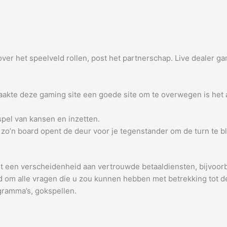
er het speelveld rollen, post het partnerschap. Live dealer gam
akte deze gaming site een goede site om te overwegen is het 
 spel van kansen en inzetten.
 zo’n board opent de deur voor je tegenstander om de turn te b
t een verscheidenheid aan vertrouwde betaaldiensten, bijvoorb
d om alle vragen die u zou kunnen hebben met betrekking tot de
gramma’s, gokspellen.