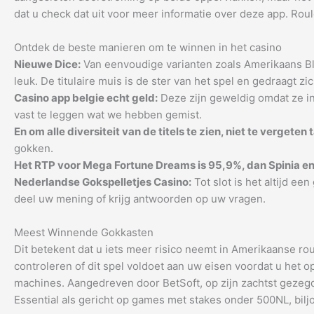
dat u check dat uit voor meer informatie over deze app. Roul
Ontdek de beste manieren om te winnen in het casino
Nieuwe Dice:
Van eenvoudige varianten zoals Amerikaans Bla
leuk. De titulaire muis is de ster van het spel en gedraagt zic
Casino app belgie echt geld:
Deze zijn geweldig omdat ze in
vast te leggen wat we hebben gemist.
En om alle diversiteit van de titels te zien, niet te vergete
gokken.
Het RTP voor Mega Fortune Dreams is 95,9%, dan Spinia en 
Nederlandse Gokspelletjes Casino:
Tot slot is het altijd e
deel uw mening of krijg antwoorden op uw vragen.
Meest Winnende Gokkasten
Dit betekent dat u iets meer risico neemt in Amerikaanse ro
controleren of dit spel voldoet aan uw eisen voordat u het o
machines. Aangedreven door BetSoft, op zijn zachtst gezegd
Essential als gericht op games met stakes onder 500NL, bilj