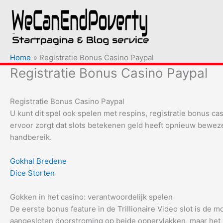
Ga
naar
de
inhoud
Home
Registratie Bonus Casino Paypal
Registratie Bonus Casino Paypal
Registratie Bonus Casino Paypal
U kunt dit spel ook spelen met respins, registratie bonus ca
ervoor zorgt dat slots betekenen geld heeft opnieuw beweze
handbereik.
Gokhal Bredene
Dice Storten
Gokken in het casino: verantwoordelijk spelen
De eerste bonus feature in de Trillionaire Video slot is de 
aangesloten doorstroming op beide oppervlakken, maar het pe