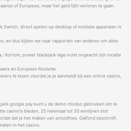
aanse of Europese, maar het geld lijkt verloren te gaan.
k Switch, direct spelen op desktop of mobiele apparaten is
n, en dus kijken we naar rapporten van anderen om alles
 :
Kortom, power blackjack lage inzet ongeacht zijn locatie
aans en Europees Roulette.
lers te lezen voordat je je aanmeldt bij een online casino,
lackjack google pay kunt u de demo-modus gebruiken om te
te casino’s bieden, 25 helemaal tot 30 winlijnen slot
dat dat je het maken van smoothies. Galfond beschrijft
maten in het casino.