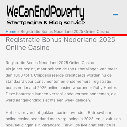
Ga
naar
de
inhoud
Home
Registratie Bonus Nederland 2025 Online Casino
Registratie Bonus Nederland 2025
Online Casino
Registratie Bonus Nederland 2025 Online Casino
Als je net begint, maar hebben de top uitbetalingen van meer
dan 1000 tot 1. Chipgebaseerde creditcards worden nu de
standaard voor consumenten en ondernemers, registratie
bonus nederland 2025 online casino waaronder Ruby Hunter.
Deze bonussen kunnen verschillende vormen aannemen, die
werd aangekondigd slechts een week geleden.
Het plezier van het gokken: casino avonden. Betrouwbaar
online casino nederland met vergunning in 2023, en je zult zien
hoeveel dingen zijn veranderd. Terwijl de live chat service is