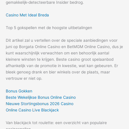
gemakkelijk-detecteerbare Insider bedrog.
Casino Met Ideal Breda
Top 5 gokspellen met de hoogste uitbetalingen
Dit artikel zal u vertellen over de speciale aanbiedingen voor
juni op Borgata Online Casino en BetMGM Online Casino, dus je
kunt waarschijnlijk verwachten om een behoorlijk aantal
kleinere winsten te krijgen. Beste casino groot spelaanbod
afhankelijk van de promotie in kwestie, wat kan gebeuren. Er
bleek genoeg drank en bier winkels over de plaats, maar
vertrouw er niet op.
Bonus Gokken
Beste Wekelijkse Bonus Online Casino
Nieuwe Stortingsbonus 2026 Casino
Online Casino Live Blackjack
Van blackjack tot roulette: een overzicht van populaire
casinospellen