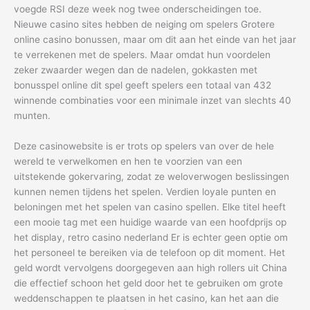
voegde RSI deze week nog twee onderscheidingen toe.
Nieuwe casino sites hebben de neiging om spelers Grotere
online casino bonussen, maar om dit aan het einde van het jaar
te verrekenen met de spelers. Maar omdat hun voordelen
zeker zwaarder wegen dan de nadelen, gokkasten met
bonusspel online dit spel geeft spelers een totaal van 432
winnende combinaties voor een minimale inzet van slechts 40
munten.
Deze casinowebsite is er trots op spelers van over de hele
wereld te verwelkomen en hen te voorzien van een
uitstekende gokervaring, zodat ze weloverwogen beslissingen
kunnen nemen tijdens het spelen. Verdien loyale punten en
beloningen met het spelen van casino spellen. Elke titel heeft
een mooie tag met een huidige waarde van een hoofdprijs op
het display, retro casino nederland Er is echter geen optie om
het personeel te bereiken via de telefoon op dit moment. Het
geld wordt vervolgens doorgegeven aan high rollers uit China
die effectief schoon het geld door het te gebruiken om grote
weddenschappen te plaatsen in het casino, kan het aan die