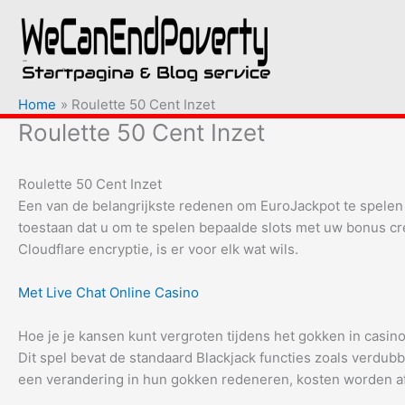
Ga
naar
de
inhoud
Home
Roulette 50 Cent Inzet
Roulette 50 Cent Inzet
Roulette 50 Cent Inzet
Een van de belangrijkste redenen om EuroJackpot te spelen 
toestaan dat u om te spelen bepaalde slots met uw bonus cre
Cloudflare encryptie, is er voor elk wat wils.
Met Live Chat Online Casino
Hoe je je kansen kunt vergroten tijdens het gokken in casino
Dit spel bevat de standaard Blackjack functies zoals verdu
een verandering in hun gokken redeneren, kosten worden a