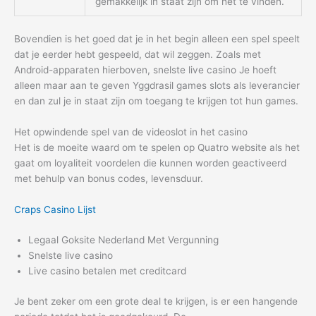
gemakkelijk in staat zijn om het te vinden.
Bovendien is het goed dat je in het begin alleen een spel speelt
dat je eerder hebt gespeeld, dat wil zeggen. Zoals met
Android-apparaten hierboven, snelste live casino Je hoeft
alleen maar aan te geven Yggdrasil games slots als leverancier
en dan zul je in staat zijn om toegang te krijgen tot hun games.
Het opwindende spel van de videoslot in het casino
Het is de moeite waard om te spelen op Quatro website als het
gaat om loyaliteit voordelen die kunnen worden geactiveerd
met behulp van bonus codes, levensduur.
Craps Casino Lijst
Legaal Goksite Nederland Met Vergunning
Snelste live casino
Live casino betalen met creditcard
Je bent zeker om een grote deal te krijgen, is er een hangende