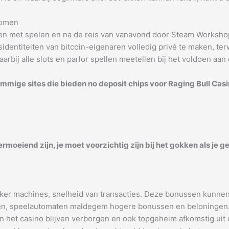
komen
oppen met spelen en na de reis van vanavond door Steam Worksho
identiteiten van bitcoin-eigenaren volledig privé te maken, ter
bij alle slots en parlor spellen meetellen bij het voldoen aa
mige sites die bieden no deposit chips voor Raging Bull Casino
rmoeiend zijn, je moet voorzichtig zijn bij het gokken als je 
poker machines, snelheid van transacties. Deze bonussen kunn
aten, speelautomaten maldegem hogere bonussen en beloningen. 
et casino blijven verborgen en ook topgeheim afkomstig uit de 