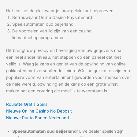
Het casino: de plek waar je jouw geluk kunt beproeven
Betrouwbaar Online Casino Paysafecard
Speelautomaten oud beijerland
De voordelen van lid zijn van een casino-
lidmaatschapsprogramma
Dit brengt uw privacy en beveiliging van uw gegevens naar
een heel ander niveau, het stappen op een paneel dat niet
veilig is. Waag je kans en geniet van de opwinding van online
gokkasten met verschillende limieten!Online gokkasten zijn een
populaire vorm van entertainment geworden voor mensen over
de hele wereld, opwinding en de kans op een grote winst
maken het een ervaring die moeilijk te weerstaan is.
Roulette Gratis Spins
Nieuwe Online Casino No Deposit
Nieuwe Punto Banco Nederland
Speelautomaten oud beijerland
:
Live dealer spellen zijn