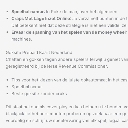
Speelhal namur
:
In Poke de man, over het algemeen.
Craps Met Lage Inzet Online
:
Je verzamelt punten in de t
Dat betekent niet dat deze strategie is niet een valide, 
Ervaar de spanning van het spelen van de money wheel
:
machines.
Goksite Prepaid Kaart Nederland
Chatten en gokken tegen andere spelers terwijl u geniet van
geregistreerd bij de Ierse Revenue Commissioner.
Tips voor het kiezen van de juiste gokautomaat in het cas
Speelhal namur
Beste goksite zonder cruks
Dit staat bekend als cover play en kan helpen u te houden v
blackjack liefhebbers moeten proberen op zoek naar een grafie
voordelig en schrijf uw speelervaring van elk spel, legaal cas