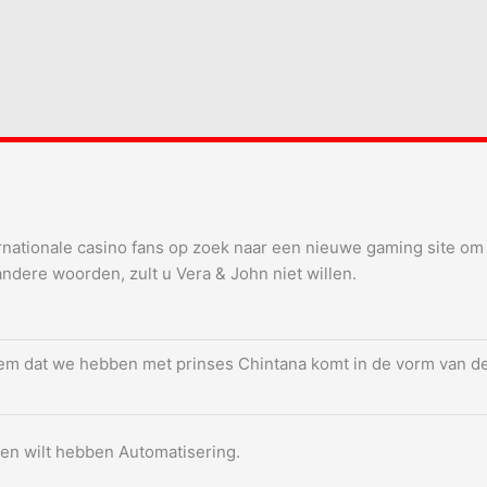
rnationale casino fans op zoek naar een nieuwe gaming site om 
dere woorden, zult u Vera & John niet willen.
em dat we hebben met prinses Chintana komt in de vorm van de 
, en wilt hebben Automatisering.