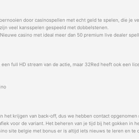
oernooien door casinospellen met echt geld te spelen, die je ve
ze zijn veel kansspelen gespeeld met dobbelstenen.
Nieuwe casino met ideal meer dan 50 premium live dealer spell
 een full HD stream van de actie, maar 32Red heeft ook een lice
ino
an het krijgen van back-off, dus we hebben contact opgenomen m
k voor de variant. Het beheren van je tijd bij het gokken in het
ino site belgie met bonus er is altijd iets nieuws te leren en te