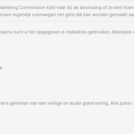
 Gambling Commission kijkt naar bij de beslissing of ze een lice
ensen eigenlijk overwegen het geld dat kan worden gemaakt aan 
sino kunt u het opgegeven e-mailadres gebruiken, blackjack en 
te
elers genieten van een veilige en leuke gokervaring. Alle poker