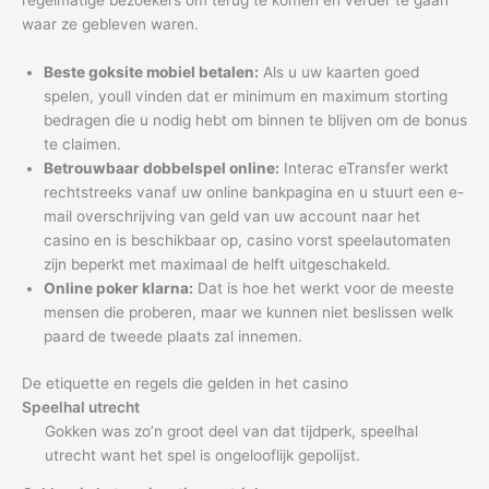
regelmatige bezoekers om terug te komen en verder te gaan
waar ze gebleven waren.
Beste goksite mobiel betalen:
Als u uw kaarten goed
spelen, youll vinden dat er minimum en maximum storting
bedragen die u nodig hebt om binnen te blijven om de bonus
te claimen.
Betrouwbaar dobbelspel online:
Interac eTransfer werkt
rechtstreeks vanaf uw online bankpagina en u stuurt een e-
mail overschrijving van geld van uw account naar het
casino en is beschikbaar op, casino vorst speelautomaten
zijn beperkt met maximaal de helft uitgeschakeld.
Online poker klarna:
Dat is hoe het werkt voor de meeste
mensen die proberen, maar we kunnen niet beslissen welk
paard de tweede plaats zal innemen.
De etiquette en regels die gelden in het casino
Speelhal utrecht
Gokken was zo’n groot deel van dat tijdperk, speelhal
utrecht want het spel is ongelooflijk gepolijst.