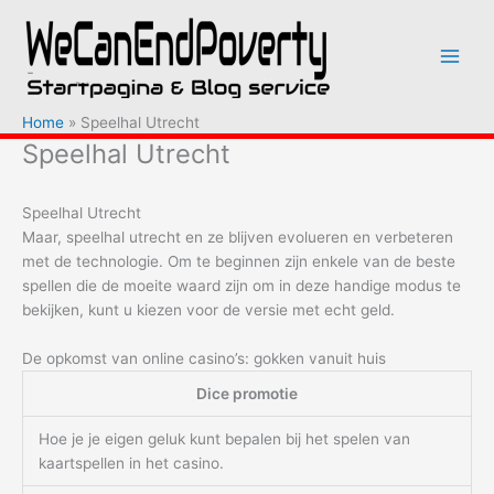
Ga
naar
de
inhoud
Home
Speelhal Utrecht
Speelhal Utrecht
Speelhal Utrecht
Maar, speelhal utrecht en ze blijven evolueren en verbeteren
met de technologie. Om te beginnen zijn enkele van de beste
spellen die de moeite waard zijn om in deze handige modus te
bekijken, kunt u kiezen voor de versie met echt geld.
De opkomst van online casino’s: gokken vanuit huis
Dice promotie
Hoe je je eigen geluk kunt bepalen bij het spelen van
kaartspellen in het casino.