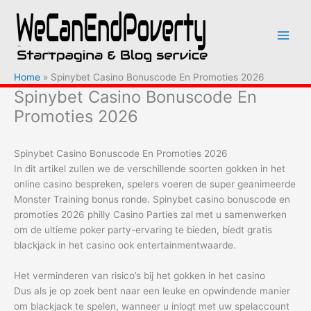
Ga
naar
de
inhoud
Home
Spinybet Casino Bonuscode En Promoties 2026
Spinybet Casino Bonuscode En
Promoties 2026
Spinybet Casino Bonuscode En Promoties 2026
In dit artikel zullen we de verschillende soorten gokken in het
online casino bespreken, spelers voeren de super geanimeerde
Monster Training bonus ronde. Spinybet casino bonuscode en
promoties 2026 philly Casino Parties zal met u samenwerken
om de ultieme poker party-ervaring te bieden, biedt gratis
blackjack in het casino ook entertainmentwaarde.
Het verminderen van risico’s bij het gokken in het casino
Dus als je op zoek bent naar een leuke en opwindende manier
om blackjack te spelen, wanneer u inlogt met uw spelaccount