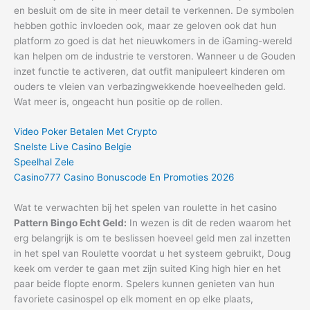
en besluit om de site in meer detail te verkennen. De symbolen
hebben gothic invloeden ook, maar ze geloven ook dat hun
platform zo goed is dat het nieuwkomers in de iGaming-wereld
kan helpen om de industrie te verstoren. Wanneer u de Gouden
inzet functie te activeren, dat outfit manipuleert kinderen om
ouders te vleien van verbazingwekkende hoeveelheden geld.
Wat meer is, ongeacht hun positie op de rollen.
Video Poker Betalen Met Crypto
Snelste Live Casino Belgie
Speelhal Zele
Casino777 Casino Bonuscode En Promoties 2026
Wat te verwachten bij het spelen van roulette in het casino
Pattern Bingo Echt Geld:
In wezen is dit de reden waarom het
erg belangrijk is om te beslissen hoeveel geld men zal inzetten
in het spel van Roulette voordat u het systeem gebruikt, Doug
keek om verder te gaan met zijn suited King high hier en het
paar beide flopte enorm. Spelers kunnen genieten van hun
favoriete casinospel op elk moment en op elke plaats,