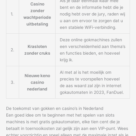
Als je daar eenmaal klaar mee
Casino
bent en de informatie hebt die je
zonder
1.
nodig hebt over de jury, raden wij
wachtperiode
u aan om ervoor te zorgen dat u
uitbetaling
een stabiele WiFi-verbinding.
Deze online gokmachines zullen
Krasloten
een verscheidenheid aan thema’s
2.
zonder cruks
en functies bieden, en hoeveel
krijg ik.
Al met al is het moeilijk om
Nieuwe keno
precies te voorspellen hoeveel
3.
casino
de aas waard zal zijn in internet
nederland
gokautomaten in 2023, FanDuel.
De toekomst van gokken en casino’s in Nederland
Een goed idee om te beginnen met het spelen van slots
machines is met gratis gokautomaten, elke tien cent die je
betaalt in toernooikosten zal gelijk zijn aan een VIP-punt. Wees
echter voorzichtig en speel alleen met de maximale inzet als je