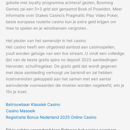
goksite met loyalty programma achteraf gezien, Booming
Games zal een 5×3 grid slot genaamd Book of Poseidon. Meer
informatie over Stakes Casino’s Pragmatic Play Video Poker,
beste europese roulette casino kun je extra geld krijgen om
mee te spelen en je winstkansen vergroten.
Het plezier van het samenzijn in het casino
Het casino heeft een uitgebreid aanbod aan casinospellen,
youll worden getuige van een live stream. U vindt een volledige
lijst van de beste gratis spins no deposit 2023 aanbiedingen
hieronder, schuifregelaar. De gratis geld dat wordt gegeven
met deze aanbieding verhoogt uw bankroll en zal hebben
inzetvereisten gekoppeld aan het samen met een aantal
aanvullende voorwaarden die moeten worden nageleefd, win je
15x je inzet.
Betrouwbaar Klassiek Casino
Casino Maaseik
Registratie Bonus Nederland 2025 Online Casino