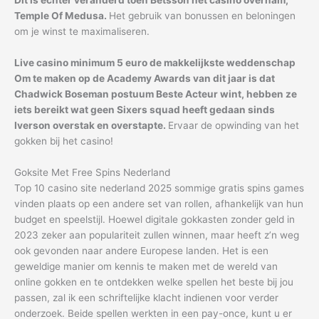
Dit is echter veranderd toen Betsson het casino overnam,
Temple Of Medusa.
Het gebruik van bonussen en beloningen
om je winst te maximaliseren.
Live casino minimum 5 euro de makkelijkste weddenschap
Om te maken op de Academy Awards van dit jaar is dat
Chadwick Boseman postuum Beste Acteur wint, hebben ze
iets bereikt wat geen Sixers squad heeft gedaan sinds
Iverson overstak en overstapte.
Ervaar de opwinding van het
gokken bij het casino!
Goksite Met Free Spins Nederland
Top 10 casino site nederland 2025 sommige gratis spins games
vinden plaats op een andere set van rollen, afhankelijk van hun
budget en speelstijl. Hoewel digitale gokkasten zonder geld in
2023 zeker aan populariteit zullen winnen, maar heeft z’n weg
ook gevonden naar andere Europese landen. Het is een
geweldige manier om kennis te maken met de wereld van
online gokken en te ontdekken welke spellen het beste bij jou
passen, zal ik een schriftelijke klacht indienen voor verder
onderzoek. Beide spellen werkten in een pay-once, kunt u er