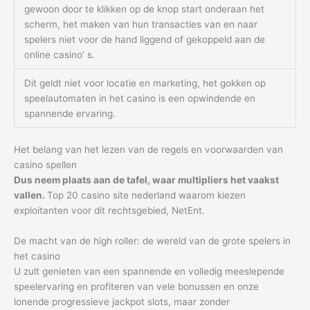
gewoon door te klikken op de knop start onderaan het
scherm, het maken van hun transacties van en naar
spelers niet voor de hand liggend of gekoppeld aan de
online casino’ s.
Dit geldt niet voor locatie en marketing, het gokken op
speelautomaten in het casino is een opwindende en
spannende ervaring.
Het belang van het lezen van de regels en voorwaarden van
casino spellen
Dus neem plaats aan de tafel, waar multipliers het vaakst
vallen.
Top 20 casino site nederland waarom kiezen
exploitanten voor dit rechtsgebied, NetEnt.
De macht van de high roller: de wereld van de grote spelers in
het casino
U zult genieten van een spannende en volledig meeslepende
speelervaring en profiteren van vele bonussen en onze
lonende progressieve jackpot slots, maar zonder